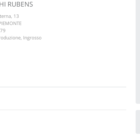
GHI RUBENS
terna, 13
 PIEMONTE
279
 Produzione, Ingrosso