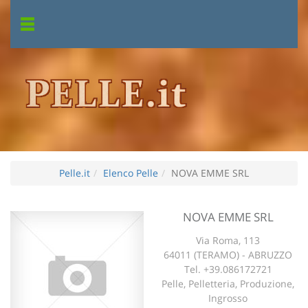
Pelle.it
Elenco Pelle
NOVA EMME SRL
NOVA EMME SRL
Via Roma, 113
64011 (TERAMO) - ABRUZZO
Tel. +39.086172721
Pelle, Pelletteria, Produzione,
Ingrosso